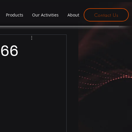
Contact Us
Products
Our Activities
About
566