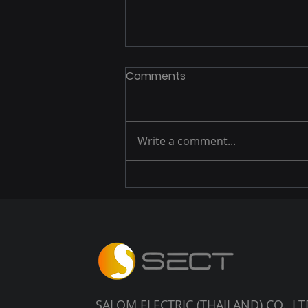
Comments
IEVTech 2025
Write a comment...
SALOM ELECTRIC (THAILAND) CO., LT